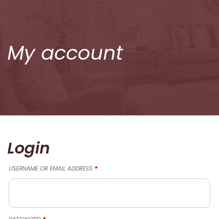
My account
Login
REQUIRED
USERNAME OR EMAIL ADDRESS
*
REQUIRED