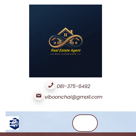
Skip
to
content
News
Contact
Us
081-375-6492
viboonchai@gmail.com
☰