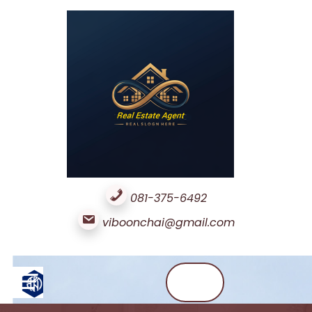
Skip
to
content
News
Contact
Us
081-375-6492
viboonchai@gmail.com
☰