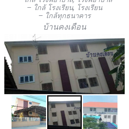
– ใกล้ โรงเรียน, โรงเรียน
– ใกล้ทุกธนาคาร
บ้านคงเดือน